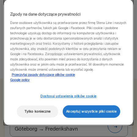
Fredrikshamn – lub Frederikshavn, jak mówią w Danii
Zgody na dane dotyczące prywatności
– to urocze miasto portowe na północno-wschodnim
Dane osobowe użytkownika są przetwarzane przez firmę Stena Line i naszych
wybrzeżu Półwyspu Jutlandzkiego w północnej Danii.
zaufanych partnerów, takich jak Google i Facebook. Pliki cookie i podobne
technologie uzyskują dostęp do informacji na komputerze użytkownika i
Wybierz się samochodem z Göteborgu do
przechowują je w celu dostarczania spersonalizowanych analiz i statystyk
marketingowych oraz treści. Korzystamy z historii przeglądania i zakupów
Frederikshavn i zwiedź miasto, a także oddal się nieco
użytkownika, aby znaleźć podobnych klientów w celu przesyłania reklam w
dalej – Frederikshavn...
Google i na Facebooku. Zarządzając ustawieniami prywatności, użytkownik
może zdecydować, kto powinien mieć prawo do korzystania z danych
użytkownika oraz w jakim celu może je przetwarzać. W dowolnym momencie
Przeczytaj więcej
użytkownik może zmienić ustawienia lub wycofać zgodę.
Przeczytaj zasady dotyczące plików cookie
Google policy
Od 434zł
Dostosuj ustawienia plików cookie
za podróż w jedną stronę dla samochodu i kierowcy
Tylko konieczne
Akceptuj wszystkie pliki cookie
Trasa
Göteborg → Frederikshavn