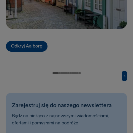
Göteborg → Frederikshavn
Lipawa → Travemünde
Frederikshavn → Göteborg
Travemünde → Lipawa
Odkryj Aalborg
DO WIELKIEJ BRYTANII I IRLANDII
Hoek van Holland → Harwich
Cairnryan → Belfast
Fishguard → Rosslare
Belfast → Liverpool
Zarejestruj się do naszego newslettera
Dublin → Holyhead
Bądź na bieżąco z najnowszymi wiadomościami,
ofertami i pomysłami na podróże
Harwich → Hoek van Holland