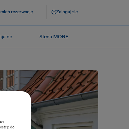
mień rezerwację
Zaloguj się
cjalne
Stena MORE
ych
dostęp do