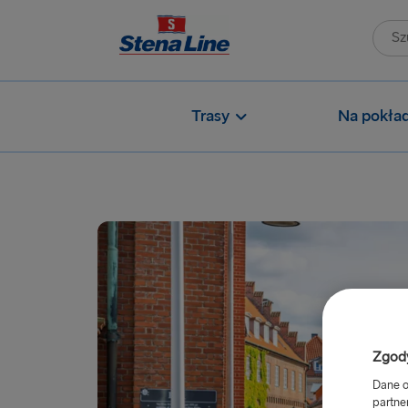
Trasy
Na pokład
Zgody
Dane o
partne