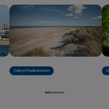
Travemünde
DO WIELKIEJ BR
Hoek van Ho
Cairnryan →
Fishguard →
Belfast → Li
Dublin → Ho
Odkryj Frederikshavn
O
Harwich → H
Belfast → C
Rosslare → 
Liverpool → 