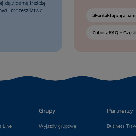
 się z pełną treścią
hwili możesz łatwo
Skontaktuj się z nam
Zobacz FAQ – Częst
Grupy
Partnerzy
a Line
Wyjazdy grupowe
Business Trave