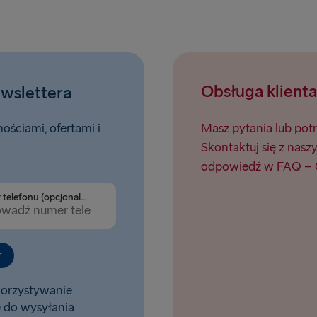
Holyhead → 
Obsługa klienta
ewslettera
ściami, ofertami i
Masz pytania lub pot
Skontaktuj się z nasz
odpowiedź w FAQ – C
Numer telefonu (opcjonalnie)
r
korzystywanie
e do wysyłania