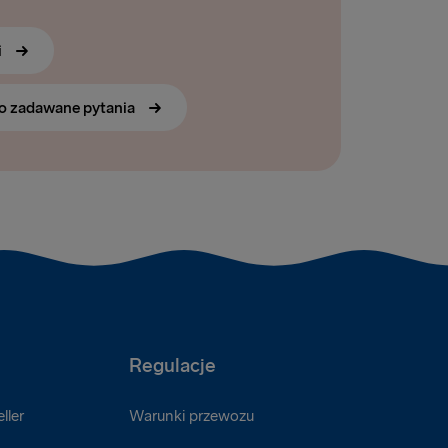
i
o zadawane pytania
Regulacje
ller
Warunki przewozu