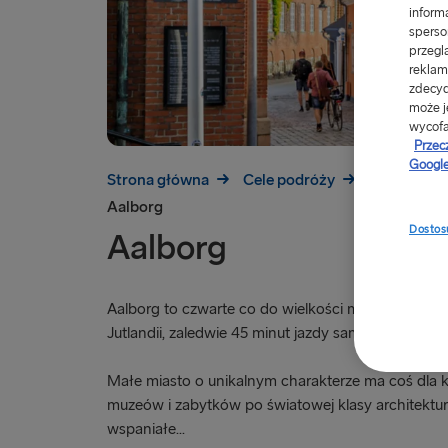
inform
sperso
przegl
reklam
zdecyd
może j
wycofa
Przec
Google
Strona główna
Cele podróży
Promy do D
Aalborg
Dostosu
Aalborg
Aalborg to czwarte co do wielkości miasto w Dani
Jutlandii, zaledwie 45 minut jazdy samochodem od
Małe miasto o unikalnym charakterze ma coś dla 
muzeów i zabytków po światowej klasy architektur
wspaniałe...