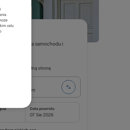
i
ania
 może
kim celu
b
jedną stronę dla samochodu i
trony
W jedną stronę
→ Frederikshavn
ęcia
Data powrotu
rlskrona