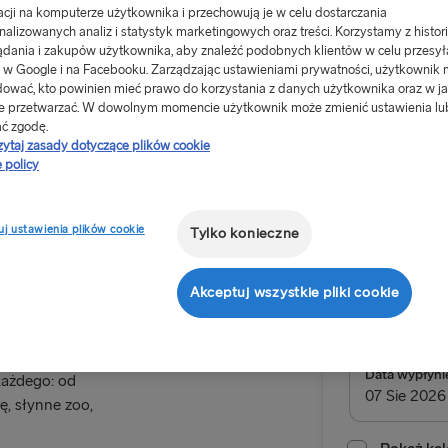
acji na komputerze użytkownika i przechowują je w celu dostarczania
nalizowanych analiz i statystyk marketingowych oraz treści. Korzystamy z histori
ądania i zakupów użytkownika, aby znaleźć podobnych klientów w celu przesył
 w Google i na Facebooku. Zarządzając ustawieniami prywatności, użytkownik
ować, kto powinien mieć prawo do korzystania z danych użytkownika oraz w ja
e przetwarzać. W dowolnym momencie użytkownik może zmienić ustawienia lu
Od 434zł
ć zgodę.
zytaj zasady dotyczące plików cookie
za podróż w 
 policy
kierowcy
anii
j ustawienia plików cookie
Tylko konieczne
W obie s
Trasa
Akceptuj wszystkie pliki cookie
i położone w
Göteborg 
 Frederikshavn.
DO SZWECJI
Data wypłyni
każdego: od
ę, słynne zoo,
Gdynia → Ka