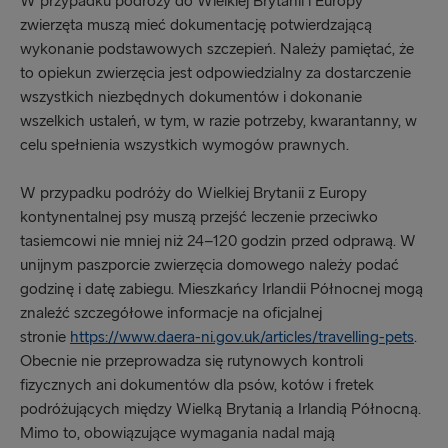
W przypadku podróży do Wielkiej Brytanii i Europy
zwierzęta muszą mieć dokumentację potwierdzającą
wykonanie podstawowych szczepień. Należy pamiętać, że
to opiekun zwierzęcia jest odpowiedzialny za dostarczenie
wszystkich niezbędnych dokumentów i dokonanie
wszelkich ustaleń, w tym, w razie potrzeby, kwarantanny, w
celu spełnienia wszystkich wymogów prawnych.
W przypadku podróży do Wielkiej Brytanii z Europy
kontynentalnej psy muszą przejść leczenie przeciwko
tasiemcowi nie mniej niż 24–120 godzin przed odprawą. W
unijnym paszporcie zwierzęcia domowego należy podać
godzinę i datę zabiegu. Mieszkańcy Irlandii Północnej mogą
znaleźć szczegółowe informacje na oficjalnej
stronie
https://www.daera-ni.gov.uk/articles/travelling-pets
.
Obecnie nie przeprowadza się rutynowych kontroli
fizycznych ani dokumentów dla psów, kotów i fretek
podróżujących między Wielką Brytanią a Irlandią Północną.
Mimo to, obowiązujące wymagania nadal mają