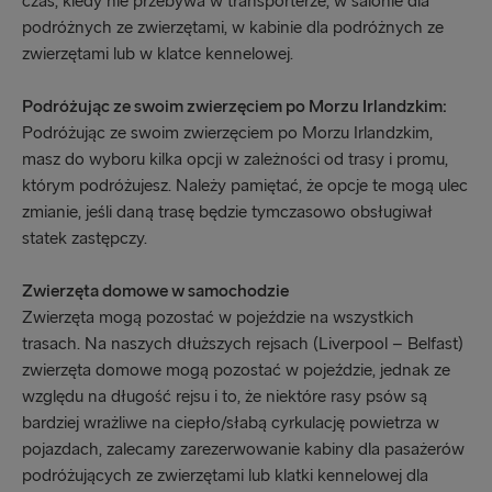
czas, kiedy nie przebywa w transporterze, w salonie dla
podróżnych ze zwierzętami, w kabinie dla podróżnych ze
zwierzętami lub w klatce kennelowej.
Podróżując ze swoim zwierzęciem po Morzu Irlandzkim:
Podróżując ze swoim zwierzęciem po Morzu Irlandzkim,
masz do wyboru kilka opcji w zależności od trasy i promu,
którym podróżujesz. Należy pamiętać, że opcje te mogą ulec
zmianie, jeśli daną trasę będzie tymczasowo obsługiwał
statek zastępczy.
Zwierzęta domowe w samochodzie
Zwierzęta mogą pozostać w pojeździe na wszystkich
trasach. Na naszych dłuższych rejsach (Liverpool – Belfast)
zwierzęta domowe mogą pozostać w pojeździe, jednak ze
względu na długość rejsu i to, że niektóre rasy psów są
bardziej wrażliwe na ciepło/słabą cyrkulację powietrza w
pojazdach, zalecamy zarezerwowanie kabiny dla pasażerów
podróżujących ze zwierzętami lub klatki kennelowej dla