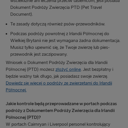
wściekliźnie ani leczenia przeciw tasiemcom, jeśli posiada
Dokument Podróży Zwierzęcia PTD (Pet Travel
Document).
Te zasady dotyczą również psów-przewodników.
Podczas podróży powrotnej z Irlandii Północnej do
Wielkiej Brytanii nie jest wymagana żadna dokumentacja.
Musisz tylko upewnić się, że Twoje zwierzę lub pies-
przewodnik jest zaczipowany.
Wniosek o Dokument Podróży Zwierzęcia dla Irlandii
Północnej (PTD) możesz
złożyć online
. Jest bezpłatny i
będzie ważny tak długo, jak posiadasz swoje zwierzę.
Dowiedz się więcej o podróży ze zwierzętami do Irlandii
Północnej.
Jakie kontrole będą przeprowadzane w portach podczas
podróży z Dokumentem Podróży Zwierzęcia dla Irlandii
Północnej (PTD)?
W portach Cairnryan i Liverpool personel kontrolujący