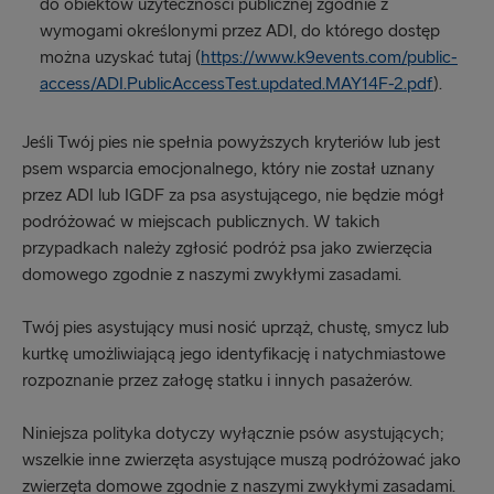
do obiektów użyteczności publicznej zgodnie z
wymogami określonymi przez ADI, do którego dostęp
można uzyskać tutaj (
https://www.k9events.com/public-
access/ADI.PublicAccessTest.updated.MAY14F-2.pdf
).
Jeśli Twój pies nie spełnia powyższych kryteriów lub jest
psem wsparcia emocjonalnego, który nie został uznany
przez ADI lub IGDF za psa asystującego, nie będzie mógł
podróżować w miejscach publicznych. W takich
przypadkach należy zgłosić podróż psa jako zwierzęcia
domowego zgodnie z naszymi zwykłymi zasadami.
Twój pies asystujący musi nosić uprząż, chustę, smycz lub
kurtkę umożliwiającą jego identyfikację i natychmiastowe
rozpoznanie przez załogę statku i innych pasażerów.
Niniejsza polityka dotyczy wyłącznie psów asystujących;
wszelkie inne zwierzęta asystujące muszą podróżować jako
zwierzęta domowe zgodnie z naszymi zwykłymi zasadami.