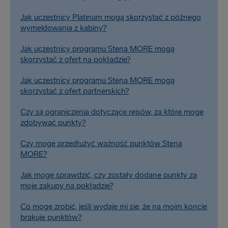
Jak uczestnicy Platinum mogą skorzystać z późnego
wymeldowania z kabiny?
Jak uczestnicy programu Stena MORE mogą
skorzystać z ofert na pokładzie?
Jak uczestnicy programu Stena MORE mogą
skorzystać z ofert partnerskich?
Czy są ograniczenia dotyczące rejsów, za które mogę
zdobywać punkty?
Czy mogę przedłużyć ważność punktów Stena
MORE?
Jak mogę sprawdzić, czy zostały dodane punkty za
moje zakupy na pokładzie?
Co mogę zrobić, jeśli wydaje mi się, że na moim koncie
brakuje punktów?