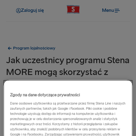
Zaloguj się
Menu
Program lojalnościowy
Jak uczestnicy programu Stena
MORE mogą skorzystać z
wcześniejszego dostępu do
promocji?
Zgody na dane dotyczące prywatności
Dane osobowe użytkownika są przetwarzane przez firmę Stena Line i naszych
zaufanych partnerów, takich jak Google i Facebook. Pliki cookie i podobne
Tak długo, jak preferencje kontaktu Stena MORE pozostaną
technologie uzyskują dostęp do informacji na komputerze użytkownika i
niezmienione, będziemy Cię powiadamiać e-mailem o
przechowują je w celu dostarczania spersonalizowanych analiz i statystyk
marketingowych oraz treści. Korzystamy z historii przeglądania i zakupów
wszelkich ofertach lub zniżkach przed udostępnieniem ich
użytkownika, aby znaleźć podobnych klientów w celu przesyłania reklam w
osobom nieuczestniczącym w programie.
Google i na Facebooku. Zarządzając ustawieniami prywatności, użytkownik