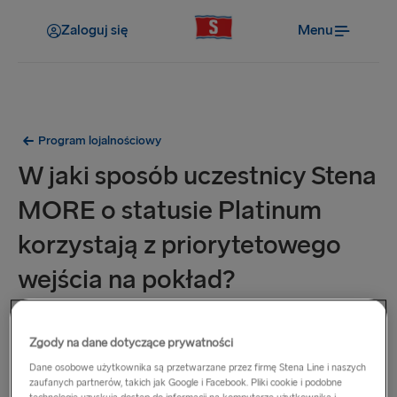
Zaloguj się
Menu
Program lojalnościowy
W jaki sposób uczestnicy Stena
MORE o statusie Platinum
korzystają z priorytetowego
wejścia na pokład?
Priorytetowe wejście na pokład jest dostępne wyłącznie na
Zgody na dane dotyczące prywatności
następujących trasach:
Dane osobowe użytkownika są przetwarzane przez firmę Stena Line i naszych
zaufanych partnerów, takich jak Google i Facebook. Pliki cookie i podobne
Nynäshamn – Ventspils (pojazdy o długości poniżej 6 m)