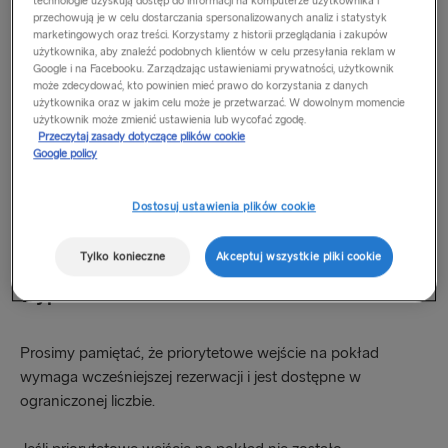
technologie uzyskują dostęp do informacji na komputerze użytkownika i
przechowują je w celu dostarczania spersonalizowanych analiz i statystyk
Liepaja – Travemünde (pojazdy o długości poniżej 6 m)
marketingowych oraz treści. Korzystamy z historii przeglądania i zakupów
użytkownika, aby znaleźć podobnych klientów w celu przesyłania reklam w
Karlskrona – Gdynia
Google i na Facebooku. Zarządzając ustawieniami prywatności, użytkownik
może zdecydować, kto powinien mieć prawo do korzystania z danych
użytkownika oraz w jakim celu może je przetwarzać. W dowolnym momencie
Aby zarezerwować priorytetowe wejście na pokład z
użytkownik może zmienić ustawienia lub wycofać zgodę.
Przeczytaj zasady dotyczące plików cookie
wyprzedzeniem, przed datą wypłynięcia prosimy zadzwonić
Google policy
do lokalnego centrum obsługi klientów. Po przyjeździe do
portu nasz zespół odprawy skieruje Państwa na odpowiedni
Dostosuj ustawienia plików cookie
pas do wejścia na pokład.
Tylko konieczne
Akceptuj wszystkie pliki cookie
Prosimy pamiętać o rezerwacji z
wyprzedzeniem!
Prosimy pamiętać, że priorytetowe wejście na pokład
wymaga wcześniejszej rezerwacji i jest dostępne w
ograniczonej liczbie.