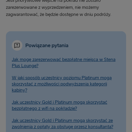
Jeśli priorytetowe wejście na pokład nie zostało
zarezerwowane z wyprzedzeniem, nie możemy
zagwarantować, że będzie dostępne w dniu podróży.
Powiązane pytania
Jak mogę zarezerwować bezpłatne miejsca w Stena
Plus Lounge?
W jaki sposób uczestnicy poziomu Platinum mogą
skorzystać z możliwości podwyższenia kategorii
kabiny?
Jak uczestnicy Gold i Platinum mogą skorzystać
bezpłatnego z wifi na pokładzie?
Jak uczestnicy Gold i Platinum mogą skorzystać ze
zwolnienia z opłaty za obsługę przesz konsultanta?