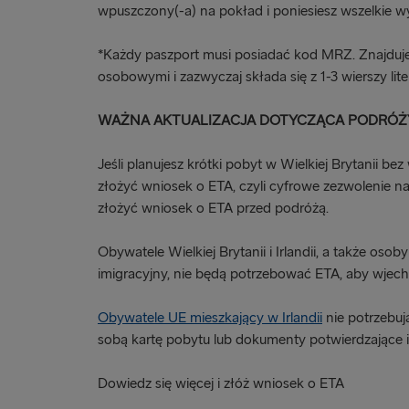
wpuszczony(-a) na pokład i poniesiesz wszelkie wy
*Każdy paszport musi posiadać kod MRZ. Znajduje 
osobowymi i zazwyczaj składa się z 1-3 wierszy liter 
WAŻNA AKTUALIZACJA DOTYCZĄCA PODRÓŻ
Jeśli planujesz krótki pobyt w Wielkiej Brytanii b
złożyć wniosek o ETA, czyli cyfrowe zezwolenie na
złożyć wniosek o ETA przed podróżą.
Obywatele Wielkiej Brytanii i Irlandii, a także osob
imigracyjny, nie będą potrzebować ETA, aby wjecha
Obywatele UE mieszkający w Irlandii
nie potrzebuj
sobą kartę pobytu lub dokumenty potwierdzające ic
Dowiedz się więcej i złóż wniosek o ETA