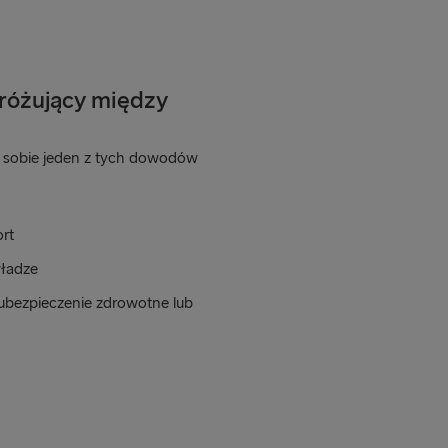
dróżujący między
zy sobie jeden z tych dowodów
rt
władze
ubezpieczenie zdrowotne lub