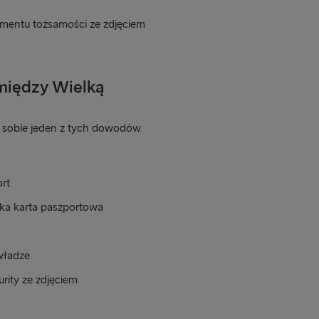
umentu tożsamości ze zdjęciem
 między Wielką
zy sobie jeden z tych dowodów
rt
zka karta paszportowa
władze
rity ze zdjęciem