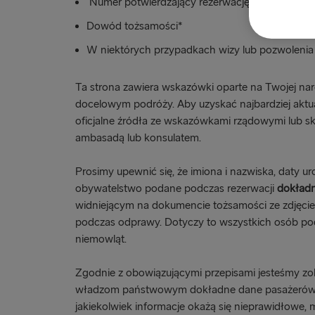
Numer potwierdzający rezerwację
Dowód tożsamości*
W niektórych przypadkach wizy lub pozwolenia
Ta strona zawiera wskazówki oparte na Twojej nar
docelowym podróży. Aby uzyskać najbardziej aktu
oficjalne źródła ze wskazówkami rządowymi lub sk
ambasadą lub konsulatem.
Prosimy upewnić się, że imiona i nazwiska, daty ur
obywatelstwo podane podczas rezerwacji
dokład
widniejącym na dokumencie tożsamości ze zdjęcie
podczas odprawy. Dotyczy to wszystkich osób po
niemowląt.
Zgodnie z obowiązującymi przepisami jesteśmy z
władzom państwowym dokładne dane pasażerów p
jakiekolwiek informacje okażą się nieprawidłowe, 