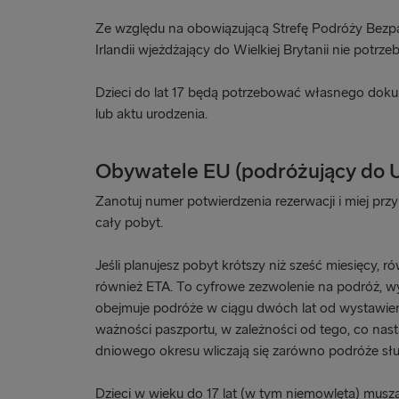
Ze względu na obowiązującą Strefę Podróży Bezp
Irlandii wjeżdżający do Wielkiej Brytanii nie potrze
Dzieci do lat 17 będą potrzebować własnego dok
lub aktu urodzenia.
Obywatele EU (podróżujący do 
Zanotuj numer potwierdzenia rezerwacji i miej prz
cały pobyt.
Jeśli planujesz pobyt krótszy niż sześć miesięcy, 
również ETA. To cyfrowe zezwolenie na podróż, wy
obejmuje podróże w ciągu dwóch lat od wystawien
ważności paszportu, w zależności od tego, co nast
dniowego okresu wliczają się zarówno podróże służ
Dzieci w wieku do 17 lat (w tym niemowlęta) mus