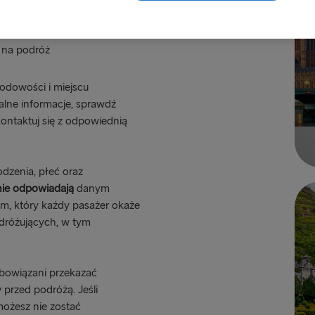
 na podróż
odowości i miejscu
alne informacje, sprawdź
ontaktuj się z odpowiednią
odzenia, płeć oraz
nie odpowiadają
danym
m, który każdy pasażer okaże
dróżujących, w tym
obowiązani przekazać
rzed podróżą. Jeśli
możesz nie zostać