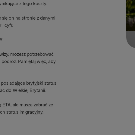
nikające z tego koszty.
się on na stronie z danymi
i cyfr.
Y
ez wizy, możesz potrzebować
 podróż. Pamiętaj więc, aby
y posiadające brytyjski status
ć do Wielkiej Brytanii.
ą ETA, ale muszą zabrać ze
h status imigracyjny.