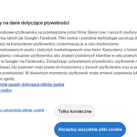
 na dane dotyczące prywatności
sobowe użytkownika są przetwarzane przez firmę Stena Line i naszych zaufan
rów, takich jak Google i Facebook. Pliki cookie i podobne technologie uzyskują 
acji na komputerze użytkownika i przechowują je w celu dostarczania
nalizowanych analiz i statystyk marketingowych oraz treści. Korzystamy z histori
odróżą
ądania i zakupów użytkownika, aby znaleźć podobnych klientów w celu przesył
 w Google i na Facebooku. Zarządzając ustawieniami prywatności, użytkownik
rodróży?
ować, kto powinien mieć prawo do korzystania z danych użytkownika oraz w ja
e przetwarzać. W dowolnym momencie użytkownik może zmienić ustawienia lu
ć zgodę.
 Wielką
zytaj zasady dotyczące plików cookie
 policy
j ustawienia plików cookie
Tylko konieczne
 ze sobą odpowiednie
 będziesz potrzebować:
Akceptuj wszystkie pliki cookie