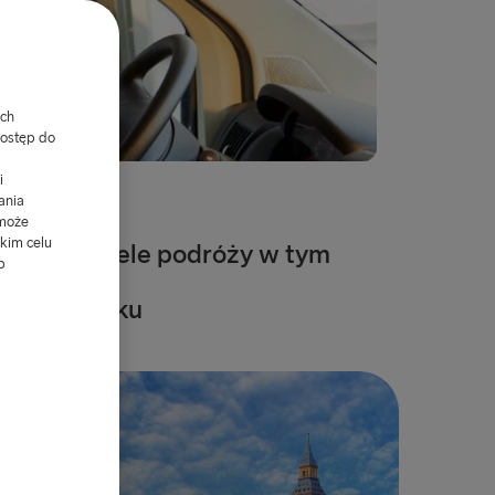
ych
dostęp do
i
ania
 może
kim celu
Wybrane cele podróży w tym
b
przewodniku