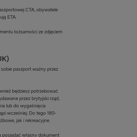
aszportowej CTA, obywatele
bują ETA.
umentu tożsamości ze zdjęciem
UK)
y sobie paszport ważny przez
również będziesz potrzebować
dawane przez brytyjski rząd,
ia lub do wygaśnięcia
ąpi wcześniej. Do tego 180-
bowe, jak i rekreacyjne.
zą posiadać własny dokument