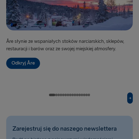
Göteborg → Frederikshavn
Lipawa → Travemünde
Frederikshavn → Göteborg
Travemünde → Lipawa
Åre słynie ze wspaniałych stoków narciarskich, sklepów,
„S
restauracji i barów oraz ze swojej miejskiej atmosfery.
mi
DO WIELKIEJ BRYTANII I IRLANDII
pie
Odkryj Åre
Hoek van Holland → Harwich
Cairnryan → Belfast
Fishguard → Rosslare
Belfast → Liverpool
Dublin → Holyhead
Zarejestruj się do naszego newslettera
Harwich → Hoek van Holland