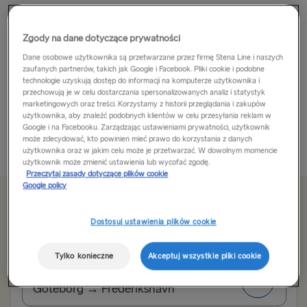
Zapierająca dech w piersiach przygoda!
Zgody na dane dotyczące prywatności
Höga Kusten, Wysokie Wybrzeże Szwecji, oferuje
Dane osobowe użytkownika są przetwarzane przez firmę Stena Line i naszych
zaufanych partnerów, takich jak Google i Facebook. Pliki cookie i podobne
porywające widoki z dowolnego miejsca. Bez względu
technologie uzyskują dostęp do informacji na komputerze użytkownika i
na to, czy szukasz ekspedycji pełnej adrenaliny, czy też
przechowują je w celu dostarczania spersonalizowanych analiz i statystyk
mniejszych przygód podczas wędrówki, Höga Kusten
marketingowych oraz treści. Korzystamy z historii przeglądania i zakupów
użytkownika, aby znaleźć podobnych klientów w celu przesyłania reklam w
da ci o wiele więcej...
Google i na Facebooku. Zarządzając ustawieniami prywatności, użytkownik
może zdecydować, kto powinien mieć prawo do korzystania z danych
Przeczytaj więcej
użytkownika oraz w jakim celu może je przetwarzać. W dowolnym momencie
użytkownik może zmienić ustawienia lub wycofać zgodę.
Przeczytaj zasady dotyczące plików cookie
Google policy
Od 434zł
Dostosuj ustawienia plików cookie
za podróż w jedną stronę dla samochodu i kierowcy
Tylko konieczne
Akceptuj wszystkie pliki cookie
Trasa
Göteborg → Frederikshavn