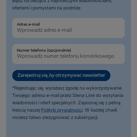
Bądź na bieżąco z najnowszymi wiadomościami,
Belfast → Cairnryan
ofertami i pomysłami na podróże
Rosslare → Fishguard
Adres e-mail
Liverpool → Belfast
Holyhead → Dublin
Numer telefonu (opcjonalnie)
Zarejestruj się, by otrzymywać newsletter
*Rejestrując się, wyrażasz zgodę na wykorzystywanie
Twojego adresu e-mail przez Stena Line do wysyłania
wiadomości i ofert specjalnych. Zapoznaj się z pełną
treścią naszej
Polityki prywatności
. W każdej chwili
możesz łatwo zrezygnować z subskrypcji.