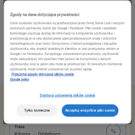
Szlezwik-Holsztyn – prawdziwa Północ
Zgody na dane dotyczące prywatności
Dane osobowe użytkownika są przetwarzane przez firmę Stena Line i naszych
Szlezwik-Holsztyn, określany jako „prawdziwa północ
zaufanych partnerów, takich jak Google i Facebook. Pliki cookie i podobne
Niemiec”, jest najbardziej wysuniętym na północ
technologie uzyskują dostęp do informacji na komputerze użytkownika i
krajem związkowym Niemiec. Niezależnie, czy chcesz
przechowują je w celu dostarczania spersonalizowanych analiz i statystyk
marketingowych oraz treści. Korzystamy z historii przeglądania i zakupów
spędzić urlop w mieście tętniącym życiem kulturalnym i
użytkownika, aby znaleźć podobnych klientów w celu przesyłania reklam w
oferującym mnóstwo kulinarnych doznań, czy też
Google i na Facebooku. Zarządzając ustawieniami prywatności, użytkownik
może zdecydować, kto powinien mieć prawo do korzystania z danych
masz ochotę zejść z...
użytkownika oraz w jakim celu może je przetwarzać. W dowolnym momencie
użytkownik może zmienić ustawienia lub wycofać zgodę.
Przeczytaj więcej
Przeczytaj zasady dotyczące plików cookie
Google policy
Dostosuj ustawienia plików cookie
Od 777zł
za podróż w jedną stronę dla samochodu, kierowcy i kabinę
Tylko konieczne
Akceptuj wszystkie pliki cookie
Trasa
Kilonia → Göteborg