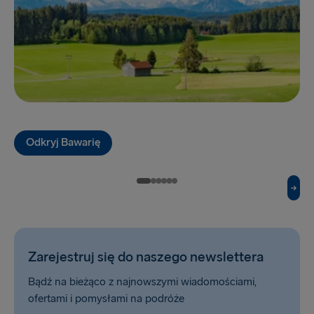
Göteborg → Frederikshavn
Lipawa → Travemünde
Frederikshavn → Göteborg
Travemünde → Lipawa
DO WIELKIEJ BRYTANII I IRLANDII
Odkryj Bawarię
Hoek van Holland → Harwich
Cairnryan → Belfast
Fishguard → Rosslare
Belfast → Liverpool
Zarejestruj się do naszego newslettera
Dublin → Holyhead
Bądź na bieżąco z najnowszymi wiadomościami,
ofertami i pomysłami na podróże
Harwich → Hoek van Holland