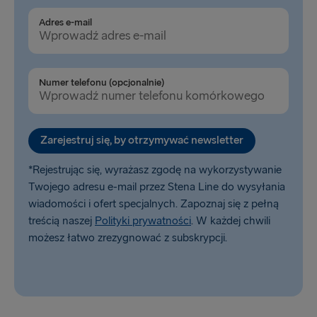
Adres e-mail
Belfast → Cairnryan
Rosslare → Fishguard
Liverpool → Belfast
Numer telefonu (opcjonalnie)
Holyhead → Dublin
Zarejestruj się, by otrzymywać newsletter
*Rejestrując się, wyrażasz zgodę na wykorzystywanie
Twojego adresu e-mail przez Stena Line do wysyłania
wiadomości i ofert specjalnych. Zapoznaj się z pełną
treścią naszej
Polityki prywatności
. W każdej chwili
możesz łatwo zrezygnować z subskrypcji.