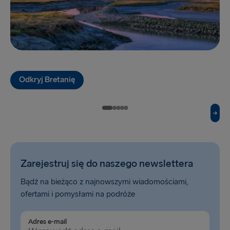
Göteborg → Frederikshavn
Lipawa → Travemünde
Frederikshavn → Göteborg
Travemünde → Lipawa
Odkryj Bretanię
DO WIELKIEJ BRYTANII I IRLANDII
Hoek van Holland → Harwich
Cairnryan → Belfast
Fishguard → Rosslare
Zarejestruj się do naszego newslettera
Belfast → Liverpool
Bądź na bieżąco z najnowszymi wiadomościami,
Dublin → Holyhead
ofertami i pomysłami na podróże
Harwich → Hoek van Holland
Adres e-mail