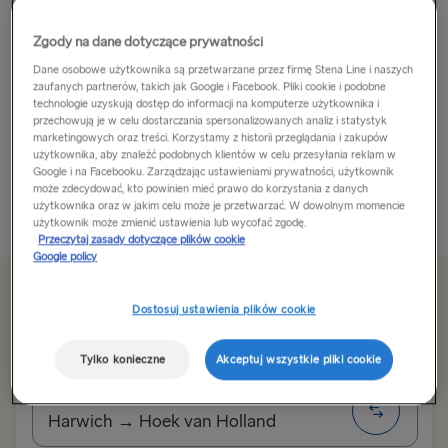
Dzięki kilometrom linii brzegowej Nicea zapewni Ci
Zgody na dane dotyczące prywatności
znacznie więcej niż tylko wakacje nad morzem.
Dane osobowe użytkownika są przetwarzane przez firmę Stena Line i naszych
Bogactwo historii, kultury i pysznego jedzenia – to
zaufanych partnerów, takich jak Google i Facebook. Pliki cookie i podobne
wszystko znajdziesz w tym mieście
technologie uzyskują dostęp do informacji na komputerze użytkownika i
przechowują je w celu dostarczania spersonalizowanych analiz i statystyk
marketingowych oraz treści. Korzystamy z historii przeglądania i zakupów
Wybierz się na spacer Promenade des Anglais –
użytkownika, aby znaleźć podobnych klientów w celu przesyłania reklam w
Google i na Facebooku. Zarządzając ustawieniami prywatności, użytkownik
najsłynniejszą ulicą wzdłuż...
może zdecydować, kto powinien mieć prawo do korzystania z danych
użytkownika oraz w jakim celu może je przetwarzać. W dowolnym momencie
Przeczytaj więcej
użytkownik może zmienić ustawienia lub wycofać zgodę.
Przeczytaj zasady dotyczące plików cookie
Google policy
Od 451zł
Dostosuj ustawienia plików cookie
za podróż w jedną stronę dla samochodu i kierowcy
Tylko konieczne
Akceptuj wszystkie pliki cookie
Trasa
Harwich → Hoek van Holland