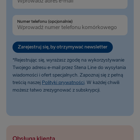
Belfast → Cairnryan
Rosslare → Fishguard
Numer telefonu (opcjonalnie)
Liverpool → Belfast
Holyhead → Dublin
Zarejestruj się, by otrzymywać newsletter
*Rejestrując się, wyrażasz zgodę na wykorzystywanie
Twojego adresu e-mail przez Stena Line do wysyłania
wiadomości i ofert specjalnych. Zapoznaj się z pełną
treścią naszej
Polityki prywatności
. W każdej chwili
możesz łatwo zrezygnować z subskrypcji.
Obsługa klienta