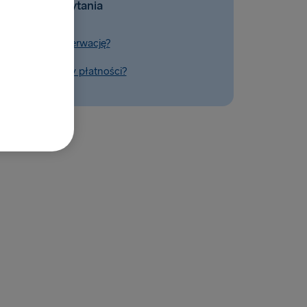
Powiązane pytania
zapłacić za rezerwację?
dostępne metody płatności?