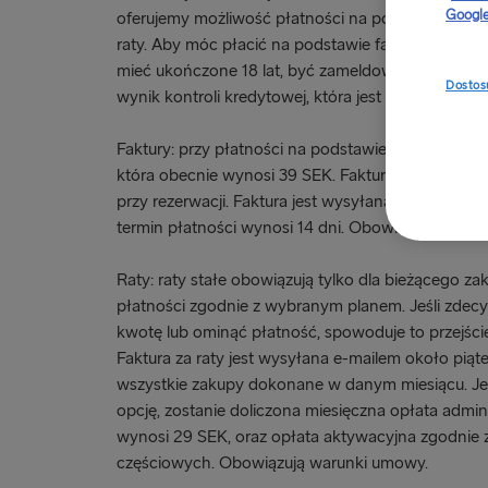
Google
oferujemy możliwość płatności na podstawie faktu
raty. Aby móc płacić na podstawie faktury lub rozł
mieć ukończone 18 lat, być zameldowanym w Szw
Dostosu
wynik kontroli kredytowej, która jest przeprowa
Faktury: przy płatności na podstawie faktury dolicz
która obecnie wynosi 39 SEK. Faktura wysyłana j
przy rezerwacji. Faktura jest wysyłana natychmias
termin płatności wynosi 14 dni. Obowiązują waru
Raty: raty stałe obowiązują tylko dla bieżącego 
płatności zgodnie z wybranym planem. Jeśli zdecyd
kwotę lub ominąć płatność, spowoduje to przejście
Faktura za raty jest wysyłana e-mailem około piąt
wszystkie zakupy dokonane w danym miesiącu. Jeśl
opcję, zostanie doliczona miesięczna opłata admin
wynosi 29 SEK, oraz opłata aktywacyjna zgodnie
częściowych. Obowiązują warunki umowy.