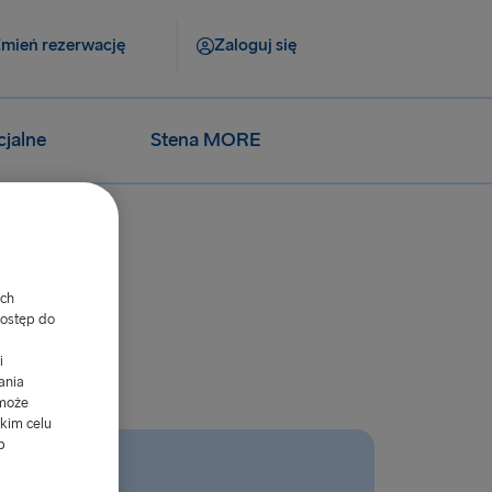
mień rezerwację
Zaloguj się
cjalne
Stena MORE
ych
dostęp do
i
ania
 może
kim celu
b