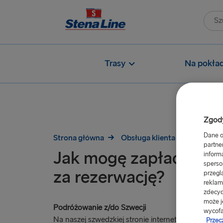
Trasy
Na pokład
Zgody
Dane o
Strona główna
Obsługa klienta
Rezerwa
partne
Jak mogę zapłacić po
inform
sperso
za rezerwację?
przegl
reklam
zdecyd
może j
Podróżowanie z/do Szwecji
wycofa
Na naszej szwedzkiej stronie internetowej we ws
Przec