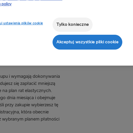
 policy
ry oraz rozłożenia kwoty na
ożyć płatność na raty, trzeba
Jak mogę 
ecji oraz otrzymać pozytywny
j ustawienia plików cookie
Tylko konieczne
dzana w momencie zakupu.
Jakie są 
ana jest opłata za fakturę,
Akceptuj wszystkie pliki cookie
est e-mailem na adres podany
t po dokonaniu zakupu, a
nki umowy.
zakupu i wymagają dokonywania
ujesz się zapłacić mniejszą
 na plan rat elastycznych.
ego dnia miesiąca i obejmuje
i przy zakupie wybierzesz tę
istracyjna, która obecnie
 z wybranym planem płatności