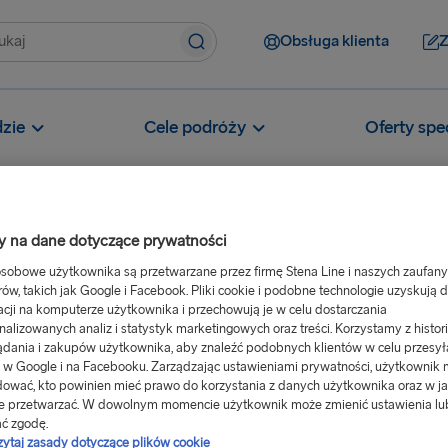
Obsługa klienta
Z
zie
Cele podróży
Oferty spe
 na dane dotyczące prywatności
sobowe użytkownika są przetwarzane przez firmę Stena Line i naszych zaufan
cja
Jak zapłacić pozostałą kwotę za rezerwację?
rów, takich jak Google i Facebook. Pliki cookie i podobne technologie uzyskują 
zostałą kwotę
acji na komputerze użytkownika i przechowują je w celu dostarczania
nalizowanych analiz i statystyk marketingowych oraz treści. Korzystamy z histori
ądania i zakupów użytkownika, aby znaleźć podobnych klientów w celu przesył
 w Google i na Facebooku. Zarządzając ustawieniami prywatności, użytkownik
ować, kto powinien mieć prawo do korzystania z danych użytkownika oraz w ja
e przetwarzać. W dowolnym momencie użytkownik może zmienić ustawienia lu
ć zgodę.
półpracy z Lea Bank AB
zytaj zasady dotyczące plików cookie