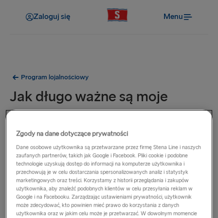
Zaloguj się
Menu
Program lojalnościowy
Jak długo ważne są moje
punkty Stena MORE?
Zgody na dane dotyczące prywatności
Punkty są ważne od daty podróży do 31 grudnia
Dane osobowe użytkownika są przetwarzane przez firmę Stena Line i naszych
następnego roku.
zaufanych partnerów, takich jak Google i Facebook. Pliki cookie i podobne
technologie uzyskują dostęp do informacji na komputerze użytkownika i
przechowują je w celu dostarczania spersonalizowanych analiz i statystyk
Przykład 1: Zdobywasz punkty w lutym 2025 r. Punkty te
marketingowych oraz treści. Korzystamy z historii przeglądania i zakupów
są ważne do 31 grudnia 2026 r.
użytkownika, aby znaleźć podobnych klientów w celu przesyłania reklam w
Google i na Facebooku. Zarządzając ustawieniami prywatności, użytkownik
Przykład 2: Zdobywasz punkty w grudniu 2025 r. Punkty
może zdecydować, kto powinien mieć prawo do korzystania z danych
użytkownika oraz w jakim celu może je przetwarzać. W dowolnym momencie