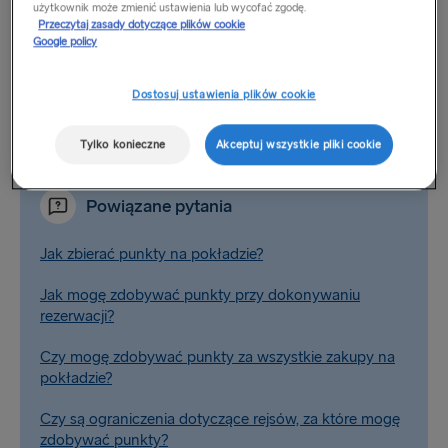
te są ważne do 31 grudnia 2026 r.
użytkownik może zmienić ustawienia lub wycofać zgodę.
Przeczytaj zasady dotyczące plików cookie
Google policy
Tak długo, jak utrzymujesz aktywne uczestnictwo w Stena
MORE, dokonując zakupów, Twoje punkty zostaną
Dostosuj ustawienia plików cookie
przedłużone o kolejny rok.
Tylko konieczne
Akceptuj wszystkie pliki cookie
Powiązane pytania
Jak zbierać punkty na pokładzie?
Jak mogę zdobywać punkty przy dokonywaniu
rezerwacji?
Czy mogę zdobywać punkty za wszystkie zakupy na
pokładzie?
Czy są ograniczenia dotyczące rejsów, za które mogę
zdobywać punkty?