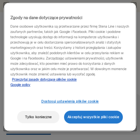
Göteborg → Kilonia
Zgody na dane dotyczące prywatności
Wyrusz w krótki rejs do Szwecji w specjalnej cenie dla
Nynäshamn → Ventspils
Dane osobowe użytkownika są przetwarzane przez firmę Stena Line i naszych
uczestników programu Stena MORE i przeżyj
zaufanych partnerów, takich jak Google i Facebook. Pliki cookie i podobne
niezapomnianą morską przygodę. Czeka na Ciebie cały
technologie uzyskują dostęp do informacji na komputerze użytkownika i
INNE TRASY W EUROPIE
przechowują je w celu dostarczania spersonalizowanych analiz i statystyk
dzień zwiedzania oraz dwie noce na pokładzie
marketingowych oraz treści. Korzystamy z historii przeglądania i zakupów
komfortowego promu.
Göteborg → Frederikshavn
użytkownika, aby znaleźć podobnych klientów w celu przesyłania reklam w
Google i na Facebooku. Zarządzając ustawieniami prywatności, użytkownik
Karlskrona to wyjątkowe miasto położone na 33 wyspach...
może zdecydować, kto powinien mieć prawo do korzystania z danych
Lipawa → Travemünde
użytkownika oraz w jakim celu może je przetwarzać. W dowolnym momencie
Przeczytaj więcej
użytkownik może zmienić ustawienia lub wycofać zgodę.
Frederikshavn → Göteborg
Przeczytaj zasady dotyczące plików cookie
Google policy
Travemünde → Lipawa
Dostosuj ustawienia plików cookie
DO WIELKIEJ BRYTANII I IRLANDII
Zakupy
Jedzenie i napoje
Kabiny
Tylko konieczne
Akceptuj wszystkie pliki cookie
Hoek van Holland → Harwich
Cairnryan → Belfast