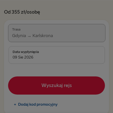
Od 355 zł/osobę
Trasa
Gdynia → Karlskrona
DO SZWECJI
Data wypłynięcia
Gdynia → Karlskrona
Rostock → Trelleborg
Kilonia → Göteborg
Wyszukaj rejs
Ventspils → Nynäshamn
Karlskrona → Gdynia
+
Dodaj kod promocyjny
Trelleborg → Rostock