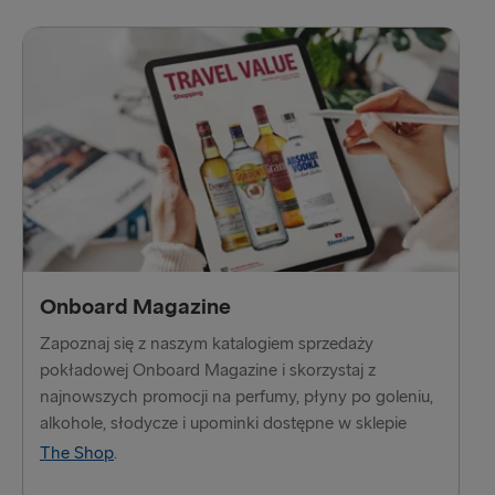
Fishguard → Rosslare
Belfast → Liverpool
Dublin → Holyhead
Harwich → Hoek van Holland
Belfast → Cairnryan
Rosslare → Fishguard
Liverpool → Belfast
Onboard Magazine
Holyhead → Dublin
Zapoznaj się z naszym katalogiem sprzedaży
pokładowej Onboard Magazine i skorzystaj z
najnowszych promocji na perfumy, płyny po goleniu,
alkohole, słodycze i upominki dostępne w sklepie
The Shop
.