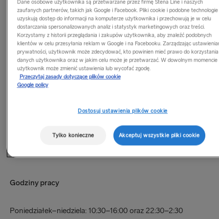
większych ilościach w naszych
portowych sklepach
Dane osobowe użytkownika są przetwarzane przez firmę Stena Line i naszych
zaufanych partnerów, takich jak Google i Facebook. Pliki cookie i podobne technologie
bezcłowych
! W Holyhead, Fishguard i Harwich znajdziesz
uzyskują dostęp do informacji na komputerze użytkownika i przechowują je w celu
specjalne oferty zakupów w większych ilościach dostępne
dostarczania spersonalizowanych analiz i statystyk marketingowych oraz treści.
Korzystamy z historii przeglądania i zakupów użytkownika, aby znaleźć podobnych
wyłącznie w tych portach.
klientów w celu przesyłania reklam w Google i na Facebooku. Zarządzając ustawienia
prywatności, użytkownik może zdecydować, kto powinien mieć prawo do korzystania
Wystarczy zaparkować i zrobić bezcłowe zakupy, a ciężary
danych użytkownika oraz w jakim celu może je przetwarzać. W dowolnym momencie
użytkownik może zmienić ustawienia lub wycofać zgodę.
zostawić w samochodzie! Nasze portowe sklepy bezcłowe
Przeczytaj zasady dotyczące plików cookie
są zawsze otwarte dla pasażerów.
Google policy
Sprawdź limity bezcłowe
lub zapytaj personel, który chętnie
Dostosuj ustawienia plików cookie
Ci pomoże.
Tylko konieczne
Akceptuj wszystkie pliki cookie
Udanych zakupów!
Godziny pracy
Poniedziałek–niedziela: 10:30–16:00 oraz 22:30–2:30