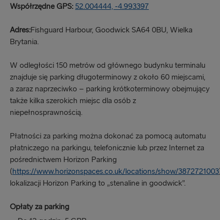
Współrzędne GPS:
52.004444, -4.993397
Adres:
Fishguard Harbour, Goodwick SA64 0BU, Wielka
Brytania.
W odległości 150 metrów od głównego budynku terminalu
znajduje się parking długoterminowy z około 60 miejscami,
a zaraz naprzeciwko – parking krótkoterminowy obejmujący
także kilka szerokich miejsc dla osób z
niepełnosprawnością.
Płatności za parking można dokonać za pomocą automatu
płatniczego na parkingu, telefonicznie lub przez Internet za
pośrednictwem Horizon Parking
(
https://www.horizonspaces.co.uk/locations/show/3872721003
lokalizacji Horizon Parking to „stenaline in goodwick”.
Opłaty za parking