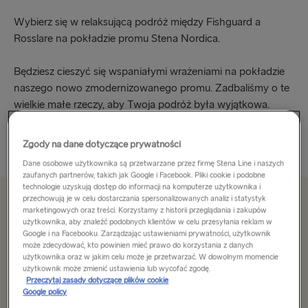
Wybierz się w relaksującą podróż między Fishguard a
Rosslare na pokładzie promu Stena Nordica.
Będziesz cieszyć się wspaniałymi wrażeniami na pokładzie
naszego nowo zmodernizowanego promu. Zadbaliśmy o te
wielkie małe rzeczy, aby Twoja podróż była wyjątkowa.
Zjedz smaczny posiłek...
Zgody na dane dotyczące prywatności
Przeczytaj więcej
Dane osobowe użytkownika są przetwarzane przez firmę Stena Line i naszych
zaufanych partnerów, takich jak Google i Facebook. Pliki cookie i podobne
technologie uzyskują dostęp do informacji na komputerze użytkownika i
przechowują je w celu dostarczania spersonalizowanych analiz i statystyk
Od 766 zł w jedną stronę, samochód i kierowca
marketingowych oraz treści. Korzystamy z historii przeglądania i zakupów
użytkownika, aby znaleźć podobnych klientów w celu przesyłania reklam w
Google i na Facebooku. Zarządzając ustawieniami prywatności, użytkownik
może zdecydować, kto powinien mieć prawo do korzystania z danych
Trasa
użytkownika oraz w jakim celu może je przetwarzać. W dowolnym momencie
użytkownik może zmienić ustawienia lub wycofać zgodę.
Fishguard → Rosslare
Przeczytaj zasady dotyczące plików cookie
Google policy