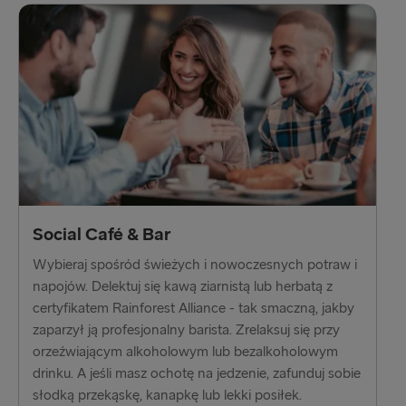
Rosslare → Fishguard
Liverpool → Belfast
Holyhead → Dublin
Social Café & Bar
Wybieraj spośród świeżych i nowoczesnych potraw i
napojów. Delektuj się kawą ziarnistą lub herbatą z
certyfikatem Rainforest Alliance - tak smaczną, jakby
zaparzył ją profesjonalny barista. Zrelaksuj się przy
orzeźwiającym alkoholowym lub bezalkoholowym
drinku. A jeśli masz ochotę na jedzenie, zafunduj sobie
słodką przekąskę, kanapkę lub lekki posiłek.