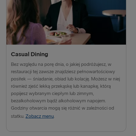
Lipawa → Travemünde
Frederikshavn → Göteborg
Travemünde → Lipawa
DO WIELKIEJ BRYTANII I IRLANDII
Casual Dining
Hoek van Holland → Harwich
Bez względu na porę dnia, o jakiej podróżujesz, w
Cairnryan → Belfast
restauracji tej zawsze znajdziesz pełnowartościowy
posiłek — śniadanie, obiad lub kolację. Możesz w niej
Fishguard → Rosslare
również zjeść lekką przekąskę lub kanapkę, którą
popijesz wybranym ciepłym lub zimnym,
Belfast → Liverpool
bezalkoholowym bądź alkoholowym napojem.
Dublin → Holyhead
Godziny otwarcia mogą się różnić w zależności od
statku.
Zobacz menu
.
Harwich → Hoek van Holland
Belfast → Cairnryan