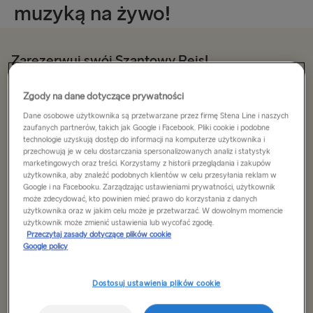
muzyką na żywo!
Zarezerwuj swój Szantowy Rejs!
Zgody na dane dotyczące prywatności
Trasa
Dane osobowe użytkownika są przetwarzane przez firmę Stena Line i naszych
Gdynia → Karlskrona
zaufanych partnerów, takich jak Google i Facebook. Pliki cookie i podobne
technologie uzyskują dostęp do informacji na komputerze użytkownika i
przechowują je w celu dostarczania spersonalizowanych analiz i statystyk
marketingowych oraz treści. Korzystamy z historii przeglądania i zakupów
DO SZWECJI
Data wypłynięcia
użytkownika, aby znaleźć podobnych klientów w celu przesyłania reklam w
Google i na Facebooku. Zarządzając ustawieniami prywatności, użytkownik
Gdynia → Karlskrona
może zdecydować, kto powinien mieć prawo do korzystania z danych
użytkownika oraz w jakim celu może je przetwarzać. W dowolnym momencie
Rostock → Trelleborg
użytkownik może zmienić ustawienia lub wycofać zgodę.
Przeczytaj zasady dotyczące plików cookie
Google policy
Kilonia → Göteborg
Wyszukaj rejs
Ventspils → Nynäshamn
Dostosuj ustawienia plików cookie
Karlskrona → Gdynia