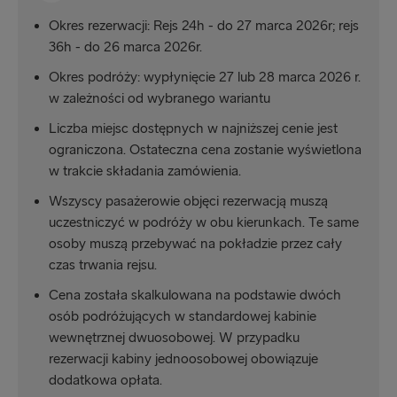
Cairnryan → Belfast
Okres rezerwacji: Rejs 24h - do 27 marca 2026r; rejs
36h - do 26 marca 2026r.
Fishguard → Rosslare
Okres podróży: wypłynięcie 27 lub 28 marca 2026 r.
Belfast → Liverpool
w zależności od wybranego wariantu
Dublin → Holyhead
Liczba miejsc dostępnych w najniższej cenie jest
ograniczona. Ostateczna cena zostanie wyświetlona
Harwich → Hoek van Holland
w trakcie składania zamówienia.
Belfast → Cairnryan
Wszyscy pasażerowie objęci rezerwacją muszą
uczestniczyć w podróży w obu kierunkach. Te same
Rosslare → Fishguard
osoby muszą przebywać na pokładzie przez cały
Liverpool → Belfast
czas trwania rejsu.
Cena została skalkulowana na podstawie dwóch
Holyhead → Dublin
osób podróżujących w standardowej kabinie
wewnętrznej dwuosobowej. W przypadku
rezerwacji kabiny jednoosobowej obowiązuje
dodatkowa opłata.