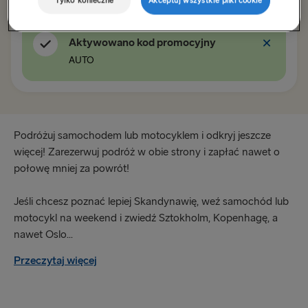
Tylko konieczne
Akceptuj wszystkie pliki cookie
Karlskrona → Gdynia
Aktywowano kod promocyjny
Trelleborg → Rostock
AUTO
Göteborg → Kilonia
Nynäshamn → Ventspils
Podróżuj samochodem lub motocyklem i odkryj jeszcze
INNE TRASY W EUROPIE
więcej! Zarezerwuj podróż w obie strony i zapłać nawet o
połowę mniej za powrót!
Göteborg → Frederikshavn
Jeśli chcesz poznać lepiej Skandynawię, weź samochód lub
Lipawa → Travemünde
motocykl na weekend i zwiedź Sztokholm, Kopenhagę, a
Frederikshavn → Göteborg
nawet Oslo...
Travemünde → Lipawa
Przeczytaj więcej
DO WIELKIEJ BRYTANII I IRLANDII