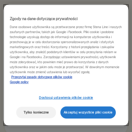
Zarezerwuj niedzielny rejs z rodziną
Zgody na dane dotyczące prywatności
Dane osobowe użytkownika są przetwarzane przez firmę Stena Line i naszych
zaufanych partnerów, takich jak Google i Facebook. Pliki cookie i podobne
Trasa
technologie uzyskują dostęp do informacji na komputerze użytkownika i
Gdynia → Karlskrona
przechowują je w celu dostarczania spersonalizowanych analiz i statystyk
marketingowych oraz treści. Korzystamy z historii przeglądania i zakupów
użytkownika, aby znaleźć podobnych klientów w celu przesyłania reklam w
Google i na Facebooku. Zarządzając ustawieniami prywatności, użytkownik
DO SZWECJI
Data wypłynięcia
może zdecydować, kto powinien mieć prawo do korzystania z danych
użytkownika oraz w jakim celu może je przetwarzać. W dowolnym momencie
Gdynia → Karlskrona
użytkownik może zmienić ustawienia lub wycofać zgodę.
Przeczytaj zasady dotyczące plików cookie
Rostock → Trelleborg
Google policy
Kilonia → Göteborg
Dostosuj ustawienia plików cookie
Wyszukaj rejs
Ventspils → Nynäshamn
Tylko konieczne
Akceptuj wszystkie pliki cookie
Karlskrona → Gdynia
+
Dodaj kod promocyjny
Trelleborg → Rostock