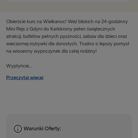
Göteborg → Kilonia
Obierzcie kurs na Wielkanoc! Weź bliskich na 24-godzinny
Nynäshamn → Ventspils
Mini Rejs z Gdyni do Karlskrony pełen świątecznych
atrakcji, bufetów pełnych pyszności, zabaw dla dzieci oraz
INNE TRASY W EUROPIE
wieczornej rozrywki dla dorosłych. Trudno o lepszy pomysł
na wiosenny wypoczynek dla całej rodziny!
Göteborg → Frederikshavn
Lipawa → Travemünde
Wypłyńcie...
Frederikshavn → Göteborg
Przeczytaj więcej
Travemünde → Lipawa
DO WIELKIEJ BRYTANII I IRLANDII
Hoek van Holland → Harwich
Warunki Oferty:
Cairnryan → Belfast