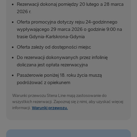
Rezerwacji dokonaj pomiędzy 20 lutego a 28 marca
Fishguard → Rosslare
2026 r.
Belfast → Liverpool
Oferta promocyjna dotyczy rejsu 24-godzinnego
wypływającego 29 marca 2026 o godzinie 9:00 na
Dublin → Holyhead
trasie Gdynia-Karlskrona-Gdynia
Harwich → Hoek van Holland
Oferta zależy od dostępności miejsc
Belfast → Cairnryan
Do rezerwacji dokonywanych przez infolinię
doliczana jest opłata rezerwacyjna
Rosslare → Fishguard
Pasażerowie poniżej 18. roku życia muszą
Liverpool → Belfast
podróżować z opiekunem
Holyhead → Dublin
Warunki przewozu Stena Line mają zastosowanie do
wszystkich rezerwacji. Zapoznaj się z nimi, aby uzyskać więcej
informacji.
Warunki przewozu.