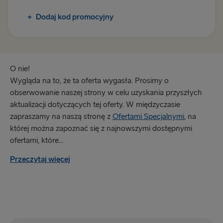
+
Dodaj kod promocyjny
Trelleborg → Rostock
Göteborg → Kilonia
Nynäshamn → Ventspils
O nie!
Wygląda na to, że ta oferta wygasła. Prosimy o
INNE TRASY W EUROPIE
obserwowanie naszej strony w celu uzyskania przyszłych
aktualizacji dotyczących tej oferty. W międzyczasie
Göteborg → Frederikshavn
zapraszamy na naszą stronę z
Ofertami Specjalnymi
, na
Lipawa → Travemünde
której można zapoznać się z najnowszymi dostępnymi
ofertami, które...
Frederikshavn → Göteborg
Przeczytaj więcej
Travemünde → Lipawa
DO WIELKIEJ BRYTANII I IRLANDII
Hoek van Holland → Harwich