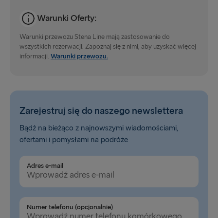
Cairnryan → Belfast
Warunki Oferty:
Fishguard → Rosslare
Warunki przewozu Stena Line mają zastosowanie do
wszystkich rezerwacji. Zapoznaj się z nimi, aby uzyskać więcej
Belfast → Liverpool
informacji.
Warunki przewozu.
Dublin → Holyhead
Harwich → Hoek van Holland
Zarejestruj się do naszego newslettera
Belfast → Cairnryan
Bądź na bieżąco z najnowszymi wiadomościami,
Rosslare → Fishguard
ofertami i pomysłami na podróże
Liverpool → Belfast
Adres e-mail
Holyhead → Dublin
Numer telefonu (opcjonalnie)