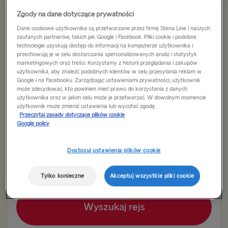
Zgody na dane dotyczące prywatności
Oferta wygasła
Dane osobowe użytkownika są przetwarzane przez firmę Stena Line i naszych
zaufanych partnerów, takich jak Google i Facebook. Pliki cookie i podobne
technologie uzyskują dostęp do informacji na komputerze użytkownika i
przechowują je w celu dostarczania spersonalizowanych analiz i statystyk
W obie strony
W jedną stronę
marketingowych oraz treści. Korzystamy z historii przeglądania i zakupów
użytkownika, aby znaleźć podobnych klientów w celu przesyłania reklam w
Google i na Facebooku. Zarządzając ustawieniami prywatności, użytkownik
Trasa
może zdecydować, kto powinien mieć prawo do korzystania z danych
Gdynia → Karlskrona
użytkownika oraz w jakim celu może je przetwarzać. W dowolnym momencie
użytkownik może zmienić ustawienia lub wycofać zgodę.
Przeczytaj zasady dotyczące plików cookie
Google policy
DO SZWECJI
Data wypłynięcia
Data powrotu
Gdynia → Karlskrona
Dostosuj ustawienia plików cookie
Rostock → Trelleborg
Pokaż kalendarz niskich cen
Tylko konieczne
Akceptuj wszystkie pliki cookie
Kilonia → Göteborg
Wyszukaj rejs
Ventspils → Nynäshamn
Karlskrona → Gdynia