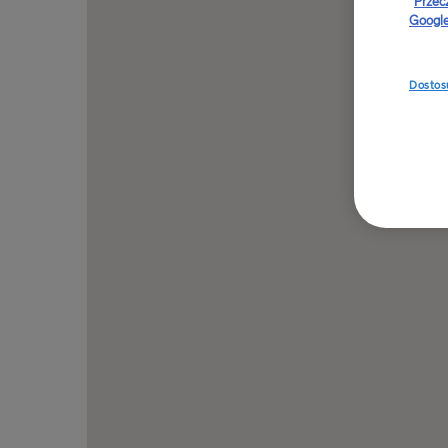
Przec
Google
Dostosu