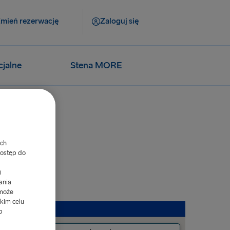
mień rezerwację
Zaloguj się
cjalne
Stena MORE
ych
dostęp do
i
ania
 może
kim celu
b