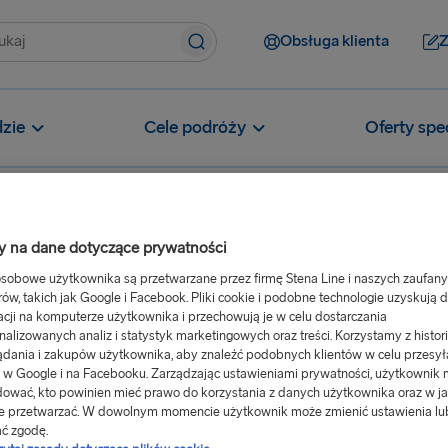
Obsługa klienta
Z
zie
Cele podróży
Oferty spe
 na dane dotyczące prywatności
e
sobowe użytkownika są przetwarzane przez firmę Stena Line i naszych zaufan
rów, takich jak Google i Facebook. Pliki cookie i podobne technologie uzyskują 
zdów elektrycznych?
acji na komputerze użytkownika i przechowują je w celu dostarczania
wie
nalizowanych analiz i statystyk marketingowych oraz treści. Korzystamy z histori
ądania i zakupów użytkownika, aby znaleźć podobnych klientów w celu przesył
e w pobliżu portu w Lipawie
 w Google i na Facebooku. Zarządzając ustawieniami prywatności, użytkownik
ować, kto powinien mieć prawo do korzystania z danych użytkownika oraz w ja
e przetwarzać. W dowolnym momencie użytkownik może zmienić ustawienia lu
ć zgodę.