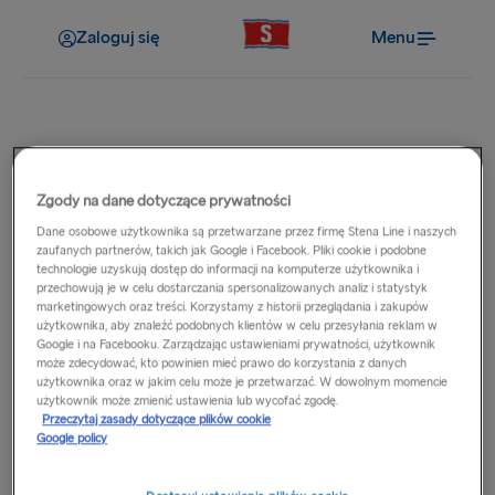
Zaloguj się
Menu
Rezerwacja
Zgody na dane dotyczące prywatności
Czy kajuta jest wliczona w
Dane osobowe użytkownika są przetwarzane przez firmę Stena Line i naszych
cenę?
zaufanych partnerów, takich jak Google i Facebook. Pliki cookie i podobne
technologie uzyskują dostęp do informacji na komputerze użytkownika i
przechowują je w celu dostarczania spersonalizowanych analiz i statystyk
marketingowych oraz treści. Korzystamy z historii przeglądania i zakupów
Na rejsach, na których kabina lub fotel rozkładany są
użytkownika, aby znaleźć podobnych klientów w celu przesyłania reklam w
obowiązkowe, ich koszt jest wliczony w cenę podaną dla
Google i na Facebooku. Zarządzając ustawieniami prywatności, użytkownik
może zdecydować, kto powinien mieć prawo do korzystania z danych
danego rejsu. Na trasach, gdzie kabiny lub fotele rozkładane
użytkownika oraz w jakim celu może je przetwarzać. W dowolnym momencie
stanowią opcjonalny dodatek, koszt zostanie doliczony
użytkownik może zmienić ustawienia lub wycofać zgodę.
Przeczytaj zasady dotyczące plików cookie
tylko wtedy, gdy wybierzesz preferowany typ miejsca lub
Google policy
kabiny. Oferujemy szeroki wybór miejsc siedzących i kabin
na pokładzie, które można zarezerwować zarówno na