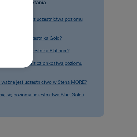
Powiązane pytania
korzyści płynące z uczestnictwa poziomu
ść na poziom uczestnika Gold?
ść na poziom uczestnika Platinum?
korzyści płynące z członkostwa poziomu
o ważne jest uczestnictwo w Stena MORE?
ią się poziomy uczestnictwa Blue, Gold i