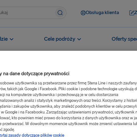
Obsługa klienta
Z
zie
Cele podróży
Oferty spe
 na dane dotyczące prywatności
sobowe użytkownika są przetwarzane przez firmę Stena Line i naszych zaufan
lojalnościowy
Jakie są korzyści płynące z członkostwa Gold
rów, takich jak Google i Facebook. Pliki cookie i podobne technologie uzyskują 
ące z
acji na komputerze użytkownika i przechowują je w celu dostarczania
nalizowanych analiz i statystyk marketingowych oraz treści. Korzystamy z histori
 Gold?
ądania i zakupów użytkownika, aby znaleźć podobnych klientów w celu przesył
 w Google i na Facebooku. Zarządzając ustawieniami prywatności, użytkownik
ować, kto powinien mieć prawo do korzystania z danych użytkownika oraz w ja
e przetwarzać. W dowolnym momencie użytkownik może zmienić ustawienia lu
benefity naszym często
ć zgodę.
zytaj zasady dotyczące plików cookie