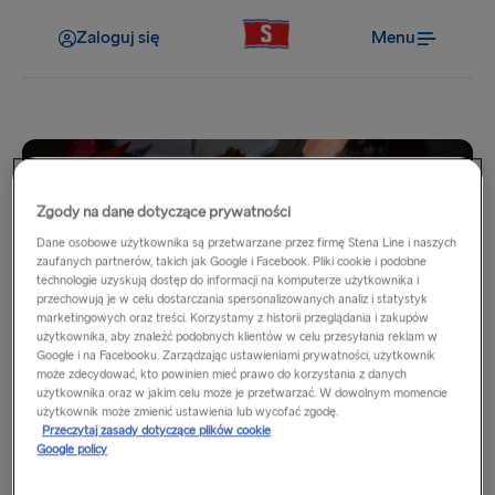
Zaloguj się
Menu
Zgody na dane dotyczące prywatności
Dane osobowe użytkownika są przetwarzane przez firmę Stena Line i naszych
zaufanych partnerów, takich jak Google i Facebook. Pliki cookie i podobne
technologie uzyskują dostęp do informacji na komputerze użytkownika i
przechowują je w celu dostarczania spersonalizowanych analiz i statystyk
Strona główna
marketingowych oraz treści. Korzystamy z historii przeglądania i zakupów
użytkownika, aby znaleźć podobnych klientów w celu przesyłania reklam w
Świąteczny bufet na morzu
Google i na Facebooku. Zarządzając ustawieniami prywatności, użytkownik
może zdecydować, kto powinien mieć prawo do korzystania z danych
użytkownika oraz w jakim celu może je przetwarzać. W dowolnym momencie
użytkownik może zmienić ustawienia lub wycofać zgodę.
O nie!
Przeczytaj zasady dotyczące plików cookie
Wygląda na to, że ta oferta wygasła. Prosimy o
Google policy
obserwowanie naszej strony w celu uzyskania przyszłych