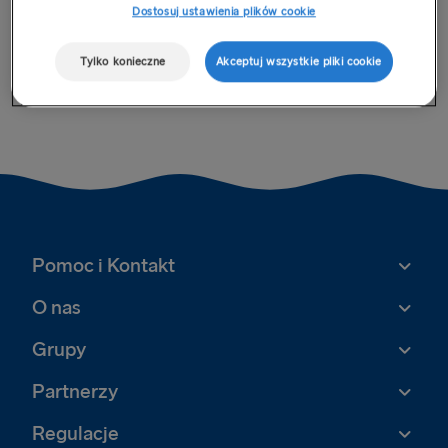
aktualizacji dotyczących tej oferty. W międzyczasie
Dostosuj ustawienia plików cookie
zapraszamy na naszą stronę z
Ofertami Specjalnymi
, na
której można zapoznać się z najnowszymi dostępnymi
Tylko konieczne
Akceptuj wszystkie pliki cookie
ofertami, które pomogą zaoszczędzić na kolejnej wspaniałej
podróży.
Pomoc i Kontakt
O nas
Grupy
Partnerzy
Regulacje