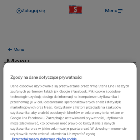
Zaloguj się
Menu
Menu
Menu
Zgody na dane dotyczące prywatności
Pozycje z tego menu dostępne są na wszystkich naszych
promach na trasach pomiędzy Holandią i Wielką Brytanią.
Dane osobowe użytkownika są przetwarzane przez firmę Stena Line i naszych
zaufanych partnerów, takich jak Google i Facebook. Pliki cookie i podobne
technologie uzyskują dostęp do informacji na komputerze użytkownika i
przechowują je w celu dostarczania spersonalizowanych analiz i statystyk
marketingowych oraz treści. Korzystamy z historii przeglądania i zakupów
użytkownika, aby znaleźć podobnych klientów w celu przesyłania reklam w
Google i na Facebooku. Zarządzając ustawieniami prywatności, użytkownik
może zdecydować, kto powinien mieć prawo do korzystania z danych
użytkownika oraz w jakim celu może je przetwarzać. W dowolnym momencie
użytkownik może zmienić ustawienia lub wycofać zgodę.
Przeczytaj zasady dotyczące plików cookie