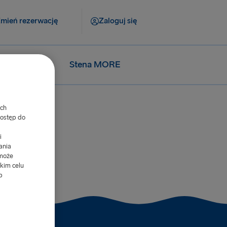
mień rezerwację
Zaloguj się
cjalne
Stena MORE
ych
dostęp do
i
ania
 może
kim celu
b