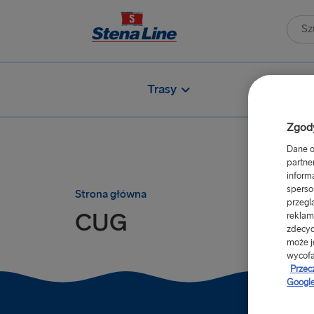
Trasy
Na pokład
Zgody
Dane o
partne
inform
sperso
Strona główna
przegl
CUG
reklam
zdecyd
może j
wycofa
Przec
Google