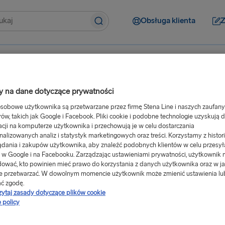
Obsługa klienta
Z
zie
Cele podróży
Oferty spe
 na dane dotyczące prywatności
sobowe użytkownika są przetwarzane przez firmę Stena Line i naszych zaufan
rów, takich jak Google i Facebook. Pliki cookie i podobne technologie uzyskują 
acji na komputerze użytkownika i przechowują je w celu dostarczania
nalizowanych analiz i statystyk marketingowych oraz treści. Korzystamy z histori
ądania i zakupów użytkownika, aby znaleźć podobnych klientów w celu przesył
 w Google i na Facebooku. Zarządzając ustawieniami prywatności, użytkownik
ować, kto powinien mieć prawo do korzystania z danych użytkownika oraz w ja
e przetwarzać. W dowolnym momencie użytkownik może zmienić ustawienia lu
ć zgodę.
zytaj zasady dotyczące plików cookie
 policy