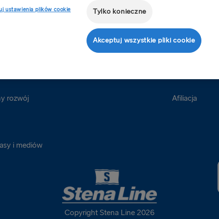
j ustawienia plików cookie
Tylko konieczne
Grupy
Partnerzy
Akceptuj wszystkie pliki cookie
a Line
Wyjazdy grupowe
Business Trave
Agenci
y rozwój
Afiliacja
rasy i mediów
Copyright Stena Line 2026