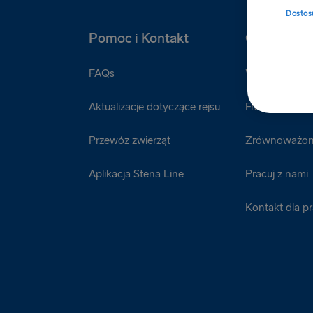
Dostosu
Pomoc i Kontakt
O nas
FAQs
Więcej o Sten
Aktualizacje dotyczące rejsu
Fracht
Przewóz zwierząt
Zrównoważon
Aplikacja Stena Line
Pracuj z nami
Kontakt dla p